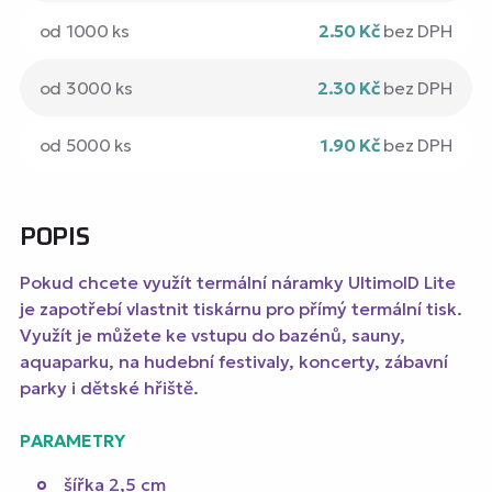
od 1000 ks
2.50 Kč
bez DPH
od 3000 ks
2.30 Kč
bez DPH
od 5000 ks
1.90 Kč
bez DPH
POPIS
Pokud chcete využít termální náramky UltimoID Lite
je zapotřebí vlastnit tiskárnu pro přímý termální tisk.
Využít je můžete ke vstupu do
bazénů, sauny,
aquaparku, na hudební festivaly, koncerty, zábavní
parky i dětské hřiště.
PARAMETRY
šířka 2,5 cm