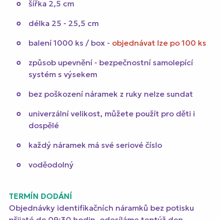
šířka 2,5 cm
délka 25 - 25,5 cm
balení 1000 ks / box -
objednávat lze po 100 ks
způsob upevnění - bezpečnostní samolepící
systém s výsekem
bez poškození náramek z ruky nelze sundat
univerzální velikost, můžete použít pro děti i
dospělé
každý náramek má své seriové číslo
voděodolný
TERMÍN DODÁNÍ
Objednávky identifikačních náramků bez potisku
přijaté do 09:30 hodin, odesíláme tentýž den.