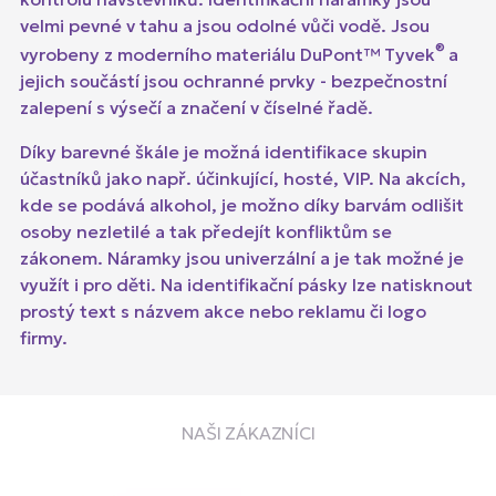
velmi pevné v tahu a jsou odolné vůči vodě. Jsou
®
vyrobeny z moderního materiálu DuPont™ Tyvek
a
jejich součástí jsou ochranné prvky - bezpečnostní
zalepení s výsečí a značení v číselné řadě.
Díky barevné škále je možná identifikace skupin
účastníků jako např. účinkující, hosté, VIP. Na akcích,
kde se podává alkohol, je možno díky barvám odlišit
osoby nezletilé a tak předejít konfliktům se
zákonem. Náramky jsou univerzální a je tak možné je
využít i pro děti. Na identifikační pásky lze natisknout
prostý text s názvem akce nebo reklamu či logo
firmy.
NAŠI ZÁKAZNÍCI