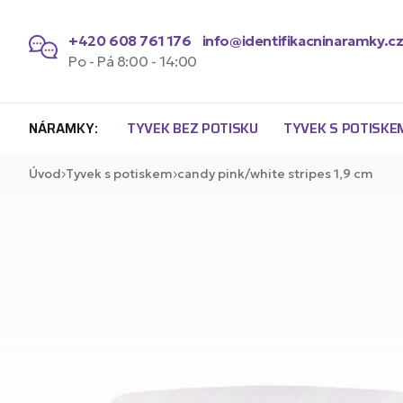
+420 608 761 176
info@identifikacninaramky.c
Po - Pá 8:00 - 14:00
NÁRAMKY:
TYVEK BEZ POTISKU
TYVEK S POTISKE
Úvod
Tyvek s potiskem
candy pink/white stripes 1,9 cm
Náramky Tyvek bez potisku 1,9
Náramk