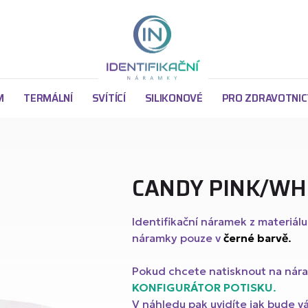
z
M
TERMÁLNÍ
SVÍTÍCÍ
SILIKONOVÉ
PRO ZDRAVOTNIC
CANDY PINK/WHI
Identifikační náramek z materiálu
náramky pouze v
černé barvě
.
Argu
 cm
y Tyvek s ČERNÝM potiskem 1,9 cm
Pokud chcete natisknout na nár
KONFIGURÁTOR POTISKU
.
Argu
V náhledu pak uvidíte jak bude 