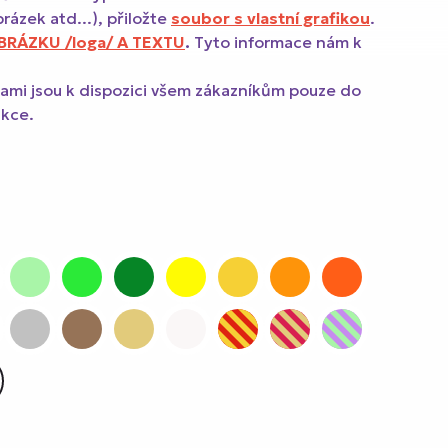
brázek atd...), přiložte
soubor s vlastní grafikou
.
RÁZKU /loga/ A TEXTU
.
Tyto informace nám k
nami jsou k dispozici všem zákazníkům pouze do
akce.