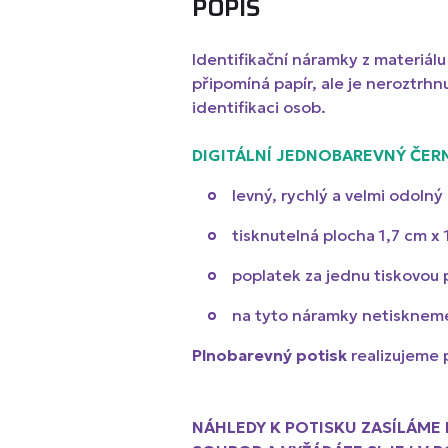
POPIS
Identifikační náramky z materiá
připomíná papír, ale je neroztrh
identifikaci osob.
DIGITÁLNÍ JEDNOBAREVNÝ ČER
levný, rychlý a velmi odolný
tisknutelná plocha 1,7 cm x
poplatek za jednu tiskovou 
na tyto náramky netiskneme b
Plnobarevný potisk
realizujeme 
NÁHLEDY K POTISKU ZASÍLÁME 