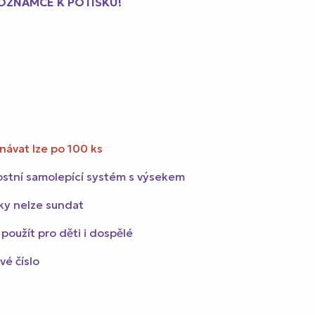
POZNÁMCE K POTISKU!
návat lze po 100 ks
stní samolepící systém s výsekem
ky nelze sundat
 použít pro děti i dospělé
é číslo