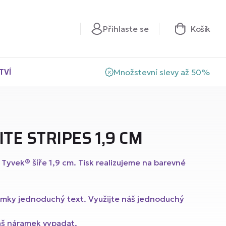
Přihlaste se
Košík
TVÍ
Množstevní slevy až 50%
TE STRIPES 1,9 CM
 Tyvek® šíře 1,9 cm. Tisk realizujeme na barevné
s SoftBand®
amky jednoduchý text. Využijte náš jednoduchý
s ProBand®
váš náramek vypadat.