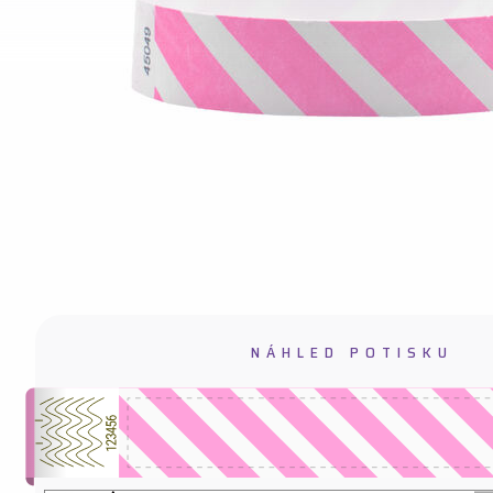
Náramky Tyvek bez potisku 2,
Náramk
Náram
Náramk
NÁHLED POTISKU