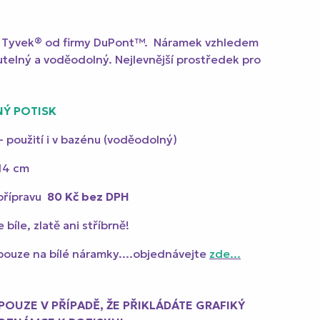
lu Tyvek® od firmy DuPont™. Náramek vzhledem
nutelný a voděodolný. Nejlevnější prostředek pro
NÝ POTISK
 - použití i v bazénu (voděodolný)
 14 cm
přípravu
80 Kč
bez DPH
íle, zlatě ani stříbrně!
pouze na bílé náramky....objednávejte
zde...
POUZE V PŘÍPADĚ, ŽE PŘIKLÁDÁTE GRAFIKÝ