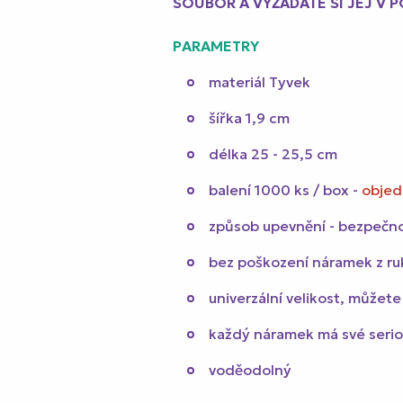
SOUBOR A VYŽÁDÁTE SI JEJ V 
PARAMETRY
materiál Tyvek
šířka 1,9 cm
délka 25 - 25,5 cm
balení 1000 ks / box -
objed
způsob upevnění - bezpečno
bez poškození náramek z ru
univerzální velikost, můžete
každý náramek má své seriov
voděodolný