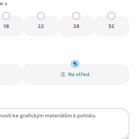
SMA
18
22
28
32
Na střed