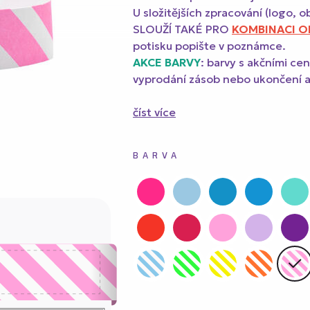
5 cm
y Tyvek s ČERNÝM potiskem 2,5 cm
U složitějších zpracování (logo, o
SLOUŽÍ TAKÉ PRO
KOMBINACI OB
potisku popište v poznámce.
ky s PLNOBAREVNÝM potiskem 1,9 cm
AKCE BARVY
: barvy s akčními ce
vyprodání zásob nebo ukončení 
y s metalickou ražbou
číst více
BARVA