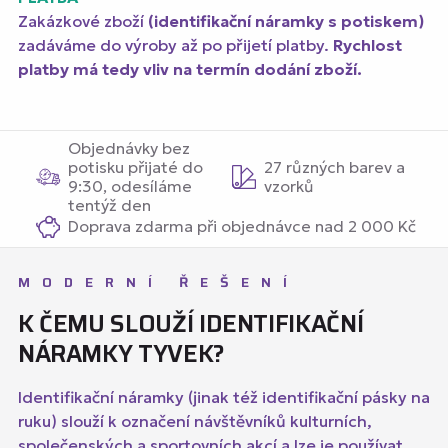
Zakázkové zboží
(identifikační náramky s potiskem)
zadáváme do výroby až po přijetí platby.
Rychlost
platby má tedy vliv na termín dodání zboží.
Objednávky bez
potisku přijaté do
27 různých barev a
9:30, odesíláme
vzorků
tentýž den
Doprava zdarma při objednávce nad 2 000 Kč
MODERNÍ ŘEŠENÍ
K ČEMU SLOUŽÍ IDENTIFIKAČNÍ
NÁRAMKY TYVEK?
Identifikační náramky (jinak též identifikační pásky na
ruku) slouží k označení návštěvníků kulturních,
společenských a sportovních akcí a lze je používat