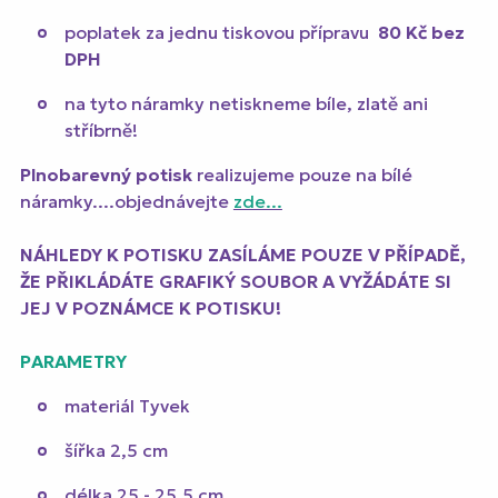
poplatek za jednu tiskovou přípravu
80 Kč
bez
DPH
na tyto náramky netiskneme bíle, zlatě ani
stříbrně!
Plnobarevný potisk
realizujeme pouze na bílé
náramky....objednávejte
zde...
NÁHLEDY K POTISKU ZASÍLÁME POUZE V PŘÍPADĚ,
ŽE PŘIKLÁDÁTE GRAFIKÝ SOUBOR A VYŽÁDÁTE SI
JEJ V POZNÁMCE K POTISKU!
PARAMETRY
materiál Tyvek
šířka 2,5 cm
délka 25 - 25,5 cm