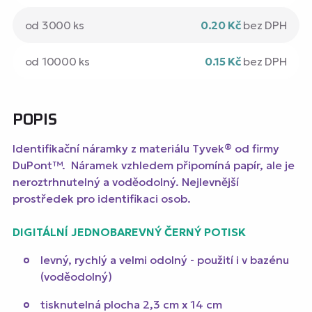
od 3000 ks
0.20 Kč
bez DPH
od 10000 ks
0.15 Kč
bez DPH
POPIS
Identifikační náramky z materiálu Tyvek® od firmy
DuPont™. Náramek vzhledem připomíná papír, ale je
neroztrhnutelný a voděodolný. Nejlevnější
prostředek pro identifikaci osob.
DIGITÁLNÍ JEDNOBAREVNÝ ČERNÝ POTISK
levný, rychlý a velmi odolný - použití i v bazénu
(voděodolný)
tisknutelná plocha 2,3 cm x 14 cm