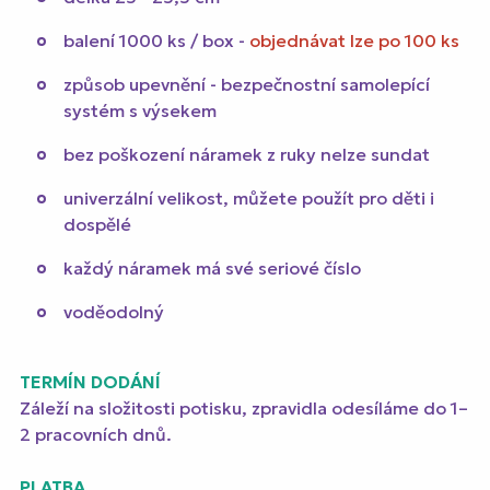
balení 1000 ks / box -
objednávat lze po 100 ks
způsob upevnění - bezpečnostní samolepící
systém s výsekem
bez poškození náramek z ruky nelze sundat
univerzální velikost, můžete použít pro děti i
dospělé
každý náramek má své seriové číslo
voděodolný
TERMÍN DODÁNÍ
Záleží na složitosti potisku, zpravidla odesíláme do 1–
2 pracovních dnů.
PLATBA