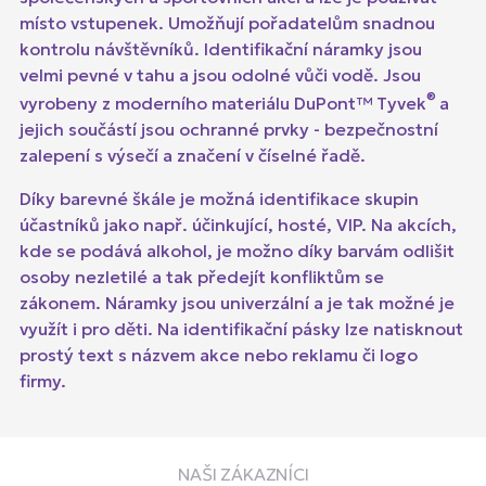
místo vstupenek. Umožňují pořadatelům snadnou
kontrolu návštěvníků. Identifikační náramky jsou
velmi pevné v tahu a jsou odolné vůči vodě. Jsou
®
vyrobeny z moderního materiálu DuPont™ Tyvek
a
jejich součástí jsou ochranné prvky - bezpečnostní
zalepení s výsečí a značení v číselné řadě.
Díky barevné škále je možná identifikace skupin
účastníků jako např. účinkující, hosté, VIP. Na akcích,
kde se podává alkohol, je možno díky barvám odlišit
osoby nezletilé a tak předejít konfliktům se
zákonem. Náramky jsou univerzální a je tak možné je
využít i pro děti. Na identifikační pásky lze natisknout
prostý text s názvem akce nebo reklamu či logo
firmy.
NAŠI ZÁKAZNÍCI