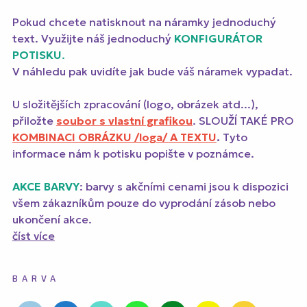
Pokud chcete natisknout na náramky jednoduchý
text. Využijte náš jednoduchý
KONFIGURÁTOR
POTISKU
.
V náhledu pak uvidíte jak bude váš náramek vypadat.
U složitějších zpracování (logo, obrázek atd...),
přiložte
soubor s vlastní grafikou
. SLOUŽÍ TAKÉ PRO
KOMBINACI OBRÁZKU /loga/ A TEXTU
.
Tyto
informace nám k potisku popište v poznámce.
AKCE BARVY
: barvy s akčními cenami jsou k dispozici
všem zákazníkům pouze do vyprodání zásob nebo
ukončení akce.
číst více
BARVA