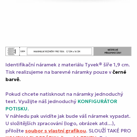
Identifikační náramek z materiálu Tyvek® šíře 1,9 cm.
Tisk realizujeme na barevné náramky pouze v
černé
barvě
.
Pokud chcete natisknout na náramky jednoduchý
text. Využijte náš jednoduchý
KONFIGURÁTOR
POTISKU
.
V náhledu pak uvidíte jak bude váš náramek vypadat.
U složitějších zpracování (logo, obrázek atd...),
přiložte
soubor s vlastní grafikou
. SLOUŽÍ TAKÉ PRO