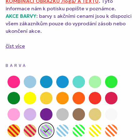
KOMBINACI OBRÁZKU /loga/ A TEXTU
.
Tyto
informace nám k potisku popište v poznámce.
AKCE BARVY
: barvy s akčními cenami jsou k dispozici
všem zákazníkům pouze do vyprodání zásob nebo
ukončení akce.
číst více
BARVA