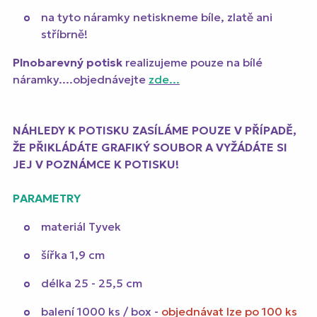
na tyto náramky netiskneme bíle, zlatě ani
stříbrně!
Plnobarevný potisk
realizujeme pouze na bílé
náramky....objednávejte
zde...
NÁHLEDY K POTISKU ZASÍLÁME POUZE V PŘÍPADĚ,
ŽE PŘIKLÁDÁTE GRAFIKÝ SOUBOR A VYŽÁDÁTE SI
JEJ V POZNÁMCE K POTISKU!
PARAMETRY
materiál Tyvek
šířka 1,9 cm
délka 25 - 25,5 cm
balení 1000 ks / box -
objednávat lze po 100 ks