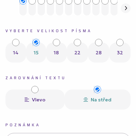
VYBERTE VELIKOST PÍSMA
14
15
18
22
28
32
ZAROVNÁNÍ TEXTU
Vlevo
Na střed
POZNÁMKA