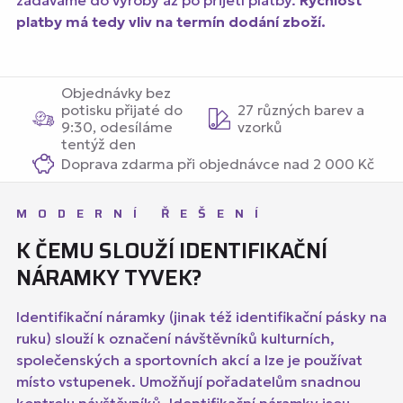
zadáváme do výroby až po přijetí platby.
Rychlost
platby má tedy vliv na termín dodání zboží.
Objednávky bez
potisku přijaté do
27 různých barev a
9:30, odesíláme
vzorků
tentýž den
Doprava zdarma při objednávce nad 2 000 Kč
MODERNÍ ŘEŠENÍ
K ČEMU SLOUŽÍ IDENTIFIKAČNÍ
NÁRAMKY TYVEK?
Identifikační náramky (jinak též identifikační pásky na
ruku) slouží k označení návštěvníků kulturních,
společenských a sportovních akcí a lze je používat
místo vstupenek. Umožňují pořadatelům snadnou