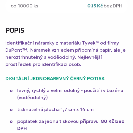
od 10000 ks
0.15 Kč
bez DPH
POPIS
Identifikační náramky z materiálu Tyvek® od firmy
DuPont™. Náramek vzhledem připomíná papír, ale je
neroztrhnutelný a voděodolný. Nejlevnější
prostředek pro identifikaci osob.
DIGITÁLNÍ JEDNOBAREVNÝ ČERNÝ POTISK
levný, rychlý a velmi odolný - použití i v bazénu
(voděodolný)
tisknutelná plocha 1,7 cm x 14 cm
poplatek za jednu tiskovou přípravu
80 Kč
bez
DPH