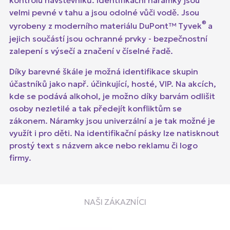
kontrolu návštěvníků. Identifikační náramky jsou
velmi pevné v tahu a jsou odolné vůči vodě. Jsou
®
vyrobeny z moderního materiálu DuPont™ Tyvek
a
jejich součástí jsou ochranné prvky - bezpečnostní
zalepení s výsečí a značení v číselné řadě.
Díky barevné škále je možná identifikace skupin
účastníků jako např. účinkující, hosté, VIP. Na akcích,
kde se podává alkohol, je možno díky barvám odlišit
osoby nezletilé a tak předejít konfliktům se
zákonem. Náramky jsou univerzální a je tak možné je
využít i pro děti. Na identifikační pásky lze natisknout
prostý text s názvem akce nebo reklamu či logo
firmy.
NAŠI ZÁKAZNÍCI