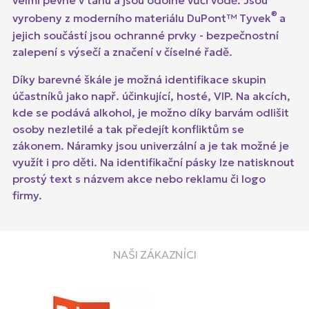
velmi pevné v tahu a jsou odolné vůči vodě. Jsou
®
vyrobeny z moderního materiálu DuPont™ Tyvek
a
jejich součástí jsou ochranné prvky - bezpečnostní
zalepení s výsečí a značení v číselné řadě.
Díky barevné škále je možná identifikace skupin
účastníků jako např. účinkující, hosté, VIP. Na akcích,
kde se podává alkohol, je možno díky barvám odlišit
osoby nezletilé a tak předejít konfliktům se
zákonem. Náramky jsou univerzální a je tak možné je
využít i pro děti. Na identifikační pásky lze natisknout
prostý text s názvem akce nebo reklamu či logo
firmy.
NAŠI ZÁKAZNÍCI