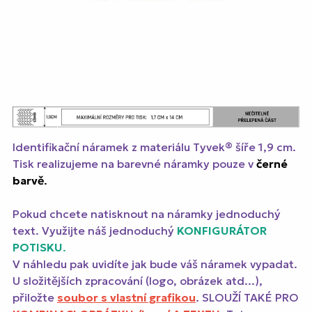
Identifikační náramek z materiálu Tyvek® šíře 1,9 cm.
Tisk realizujeme na barevné náramky pouze v
černé
barvě
.
Pokud chcete natisknout na náramky jednoduchý
text. Využijte náš jednoduchý
KONFIGURÁTOR
POTISKU
.
V náhledu pak uvidíte jak bude váš náramek vypadat.
U složitějších zpracování (logo, obrázek atd...),
přiložte
soubor s vlastní grafikou
. SLOUŽÍ TAKÉ PRO