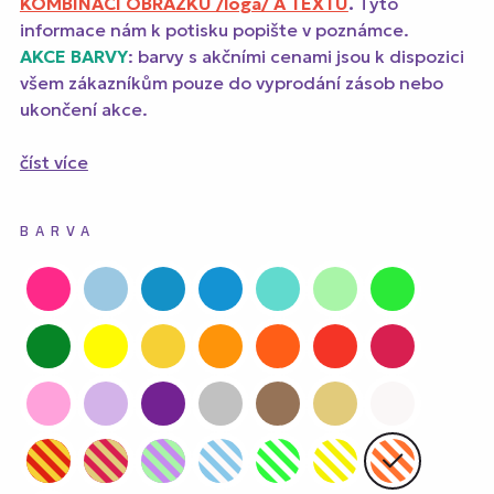
KOMBINACI OBRÁZKU /loga/ A TEXTU
.
Tyto
informace nám k potisku popište v poznámce.
AKCE BARVY
: barvy s akčními cenami jsou k dispozici
všem zákazníkům pouze do vyprodání zásob nebo
ukončení akce.
číst více
BARVA