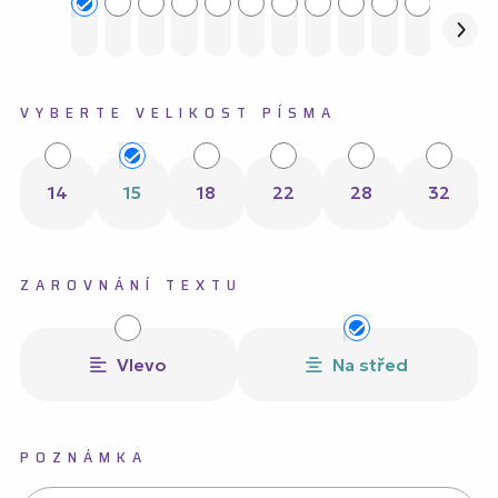
VYBERTE VELIKOST PÍSMA
14
15
18
22
28
32
ZAROVNÁNÍ TEXTU
Vlevo
Na střed
POZNÁMKA