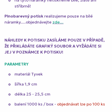
na tyto náramky netiskneme bíle, zlatě ani
stříbrně!
Plnobarevný potisk
realizujeme pouze na bílé
náramky....objednávejte
zde...
NÁHLEDY K POTISKU ZASÍLÁME POUZE V PŘÍPADĚ,
ŽE PŘIKLÁDÁTE GRAFIKÝ SOUBOR A VYŽÁDÁTE SI
JEJ V POZNÁMCE K POTISKU!
PARAMETRY
materiál Tyvek
šířka 1,9 cm
délka 25 - 25,5 cm
balení 1000 ks / box -
objednávat lze po 100 ks