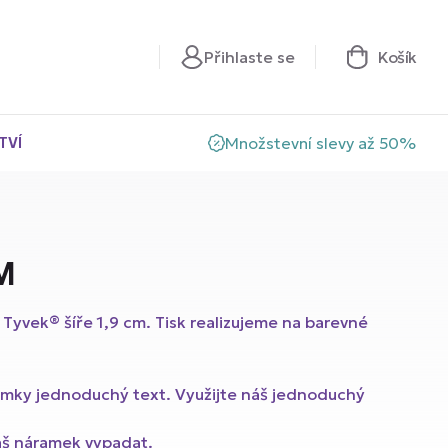
Přihlaste se
Košík
TVÍ
Množstevní slevy až 50%
M
 Tyvek® šíře 1,9 cm. Tisk realizujeme na barevné
s SoftBand®
amky jednoduchý text. Využijte náš jednoduchý
s ProBand®
váš náramek vypadat.