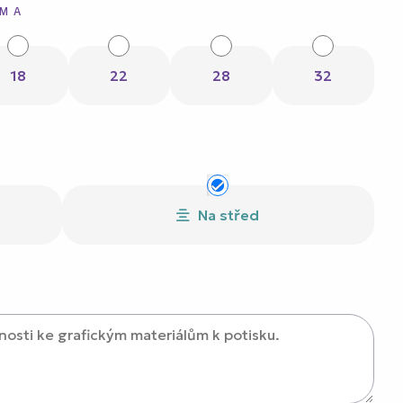
SMA
18
22
28
32
Na střed