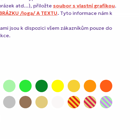
brázek atd...), přiložte
soubor s vlastní grafikou
.
RÁZKU /loga/ A TEXTU
.
Tyto informace nám k
nami jsou k dispozici všem zákazníkům pouze do
akce.