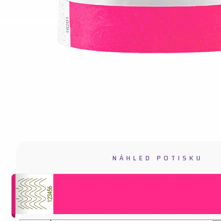
Náramky Tyvek bez potisku 2,
Náramk
Náram
Náramk
NÁHLED POTISKU