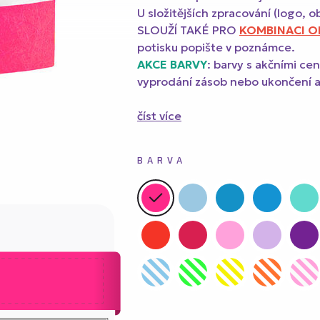
5 cm
y Tyvek s ČERNÝM potiskem 2,5 cm
U složitějších zpracování (logo, o
SLOUŽÍ TAKÉ PRO
KOMBINACI OB
potisku popište v poznámce.
ky s PLNOBAREVNÝM potiskem 1,9 cm
AKCE BARVY
: barvy s akčními ce
vyprodání zásob nebo ukončení 
y s metalickou ražbou
číst více
BARVA