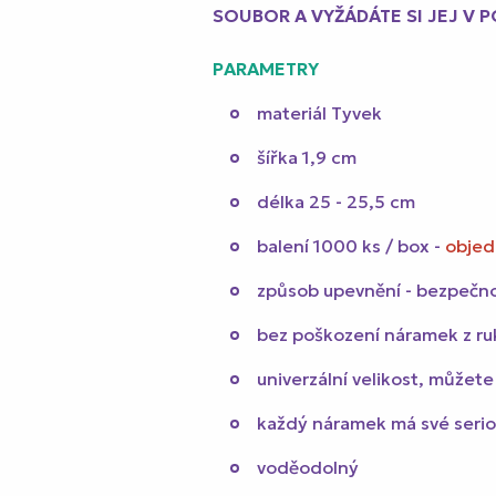
SOUBOR A VYŽÁDÁTE SI JEJ V 
PARAMETRY
materiál Tyvek
šířka 1,9 cm
délka 25 - 25,5 cm
balení 1000 ks / box -
objed
způsob upevnění - bezpečno
bez poškození náramek z ru
univerzální velikost, můžete
každý náramek má své seriov
voděodolný