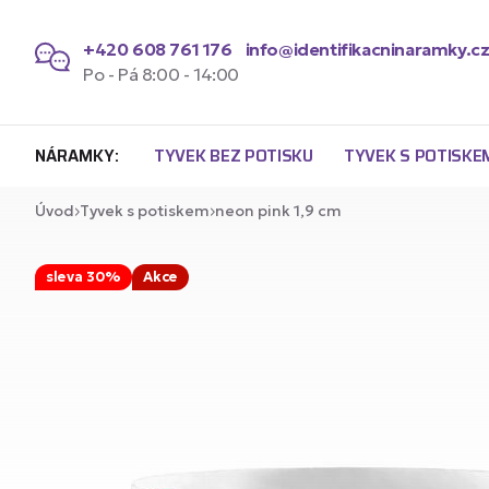
+420 608 761 176
info@identifikacninaramky.c
Po - Pá 8:00 - 14:00
NÁRAMKY:
TYVEK BEZ POTISKU
TYVEK S POTISKE
Úvod
Tyvek s potiskem
neon pink 1,9 cm
sleva 30%
Akce
Náramky Tyvek bez potisku 1,9
Náramk