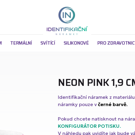
z
M
TERMÁLNÍ
SVÍTÍCÍ
SILIKONOVÉ
PRO ZDRAVOTNIC
NEON PINK 1,9 C
Identifikační náramek z materiálu
náramky pouze v
černé barvě
.
Argu
 cm
y Tyvek s ČERNÝM potiskem 1,9 cm
Pokud chcete natisknout na nár
KONFIGURÁTOR POTISKU
.
Argu
V náhledu pak uvidíte jak bude 