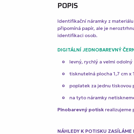
POPIS
Identifikační náramky z materiá
připomíná papír, ale je neroztrh
identifikaci osob.
DIGITÁLNÍ JEDNOBAREVNÝ ČER
levný, rychlý a velmi odolný
tisknutelná plocha 1,7 cm x
poplatek za jednu tiskovou 
na tyto náramky netiskneme b
Plnobarevný potisk
realizujeme 
NÁHLEDY K POTISKU ZASÍLÁME 