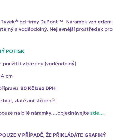
lu Tyvek® od firmy DuPont™. Náramek vzhledem
nutelný a voděodolný. Nejlevnější prostředek pro
NÝ POTISK
 - použití i v bazénu (voděodolný)
 14 cm
přípravu
80 Kč
bez DPH
íle, zlatě ani stříbrně!
pouze na bílé náramky....objednávejte
zde...
POUZE V PŘÍPADĚ, ŽE PŘIKLÁDÁTE GRAFIKÝ