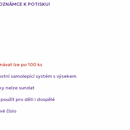
POZNÁMCE K POTISKU!
návat lze po 100 ks
stní samolepící systém s výsekem
ky nelze sundat
 použít pro děti i dospělé
é číslo