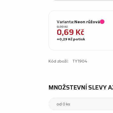
Varianta:
Neon růžová
0,99
Kč
0,69
Kč
+0,29 Kč potisk
Kód zboží:
TY1904
MNOŽSTEVNÍ SLEVY A
od 0 ks