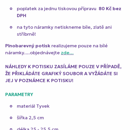
poplatek za jednu tiskovou přípravu
80 Kč
bez
DPH
na tyto náramky netiskneme bíle, zlatě ani
stříbrně!
Plnobarevný potisk
realizujeme pouze na bílé
náramky....objednávejte
zde...
NÁHLEDY K POTISKU ZASÍLÁME POUZE V PŘÍPADĚ,
ŽE PŘIKLÁDÁTE GRAFIKÝ SOUBOR A VYŽÁDÁTE SI
JEJ V POZNÁMCE K POTISKU!
PARAMETRY
materiál Tyvek
šířka 2,5 cm
délka 25 - 25,5 cm