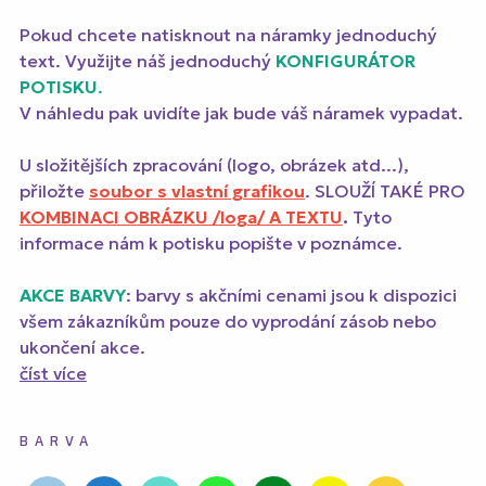
Pokud chcete natisknout na náramky jednoduchý
text. Využijte náš jednoduchý
KONFIGURÁTOR
POTISKU
.
V náhledu pak uvidíte jak bude váš náramek vypadat.
U složitějších zpracování (logo, obrázek atd...),
přiložte
soubor s vlastní grafikou
. SLOUŽÍ TAKÉ PRO
KOMBINACI OBRÁZKU /loga/ A TEXTU
.
Tyto
informace nám k potisku popište v poznámce.
AKCE BARVY
: barvy s akčními cenami jsou k dispozici
všem zákazníkům pouze do vyprodání zásob nebo
ukončení akce.
číst více
BARVA