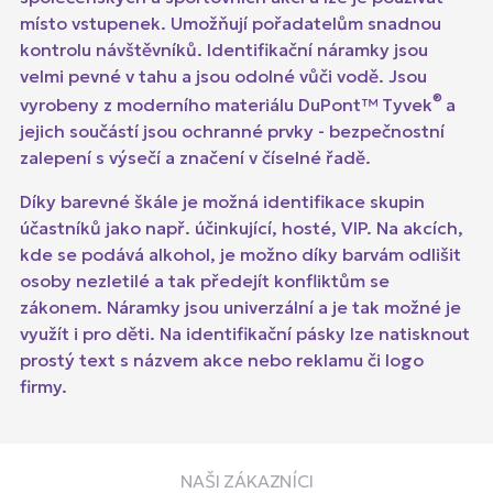
místo vstupenek. Umožňují pořadatelům snadnou
kontrolu návštěvníků. Identifikační náramky jsou
velmi pevné v tahu a jsou odolné vůči vodě. Jsou
®
vyrobeny z moderního materiálu DuPont™ Tyvek
a
jejich součástí jsou ochranné prvky - bezpečnostní
zalepení s výsečí a značení v číselné řadě.
Díky barevné škále je možná identifikace skupin
účastníků jako např. účinkující, hosté, VIP. Na akcích,
kde se podává alkohol, je možno díky barvám odlišit
osoby nezletilé a tak předejít konfliktům se
zákonem. Náramky jsou univerzální a je tak možné je
využít i pro děti. Na identifikační pásky lze natisknout
prostý text s názvem akce nebo reklamu či logo
firmy.
NAŠI ZÁKAZNÍCI