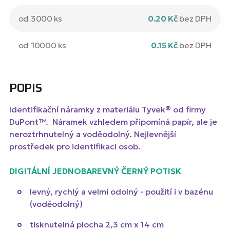
od 3000 ks
0.20 Kč
bez DPH
od 10000 ks
0.15 Kč
bez DPH
POPIS
Identifikační náramky z materiálu Tyvek® od firmy
DuPont™. Náramek vzhledem připomíná papír, ale je
neroztrhnutelný a voděodolný. Nejlevnější
prostředek pro identifikaci osob.
DIGITÁLNÍ JEDNOBAREVNÝ ČERNÝ POTISK
levný, rychlý a velmi odolný - použití i v bazénu
(voděodolný)
tisknutelná plocha 2,3 cm x 14 cm