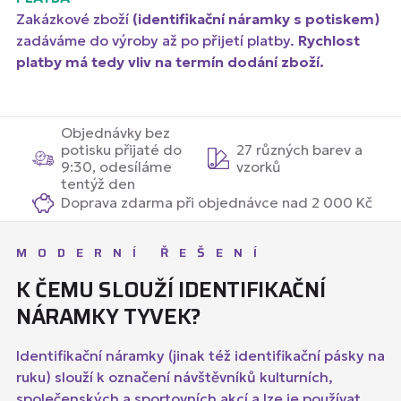
Zakázkové zboží
(identifikační náramky s potiskem)
zadáváme do výroby až po přijetí platby.
Rychlost
platby má tedy vliv na termín dodání zboží.
Objednávky bez
potisku přijaté do
27 různých barev a
9:30, odesíláme
vzorků
tentýž den
Doprava zdarma při objednávce nad 2 000 Kč
MODERNÍ ŘEŠENÍ
K ČEMU SLOUŽÍ IDENTIFIKAČNÍ
NÁRAMKY TYVEK?
Identifikační náramky (jinak též identifikační pásky na
ruku) slouží k označení návštěvníků kulturních,
společenských a sportovních akcí a lze je používat