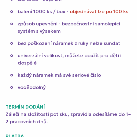
balení 1000 ks / box -
objednávat lze po 100 ks
způsob upevnění - bezpečnostní samolepící
systém s výsekem
bez poškození náramek z ruky nelze sundat
univerzální velikost, můžete použít pro děti i
dospělé
každý náramek má své seriové číslo
voděodolný
TERMÍN DODÁNÍ
Záleží na složitosti potisku, zpravidla odesíláme do 1–
2 pracovních dnů.
PLATBA