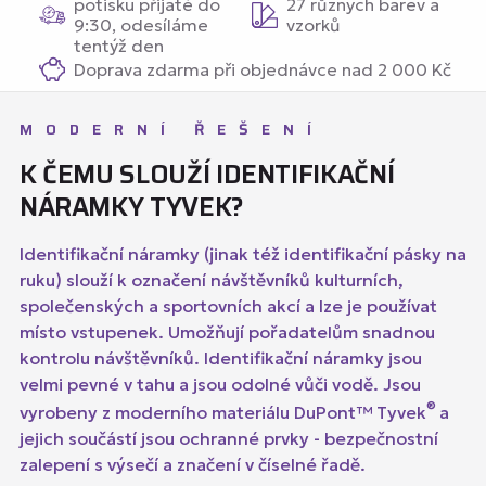
potisku přijaté do
27 různých barev a
9:30, odesíláme
vzorků
tentýž den
Doprava zdarma při objednávce nad 2 000 Kč
MODERNÍ ŘEŠENÍ
K ČEMU SLOUŽÍ IDENTIFIKAČNÍ
NÁRAMKY TYVEK?
Identifikační náramky (jinak též identifikační pásky na
ruku) slouží k označení návštěvníků kulturních,
společenských a sportovních akcí a lze je používat
místo vstupenek. Umožňují pořadatelům snadnou
kontrolu návštěvníků. Identifikační náramky jsou
velmi pevné v tahu a jsou odolné vůči vodě. Jsou
®
vyrobeny z moderního materiálu DuPont™ Tyvek
a
jejich součástí jsou ochranné prvky - bezpečnostní
zalepení s výsečí a značení v číselné řadě.