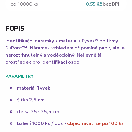
od 10000 ks
0.55 Kč
bez DPH
POPIS
Identifikační náramky z materiálu Tyvek® od firmy
DuPont™. Náramek vzhledem připomíná papír, ale je
neroztrhnutelný a voděodolný. Nejlevnější
prostředek pro identifikaci osob.
PARAMETRY
materiál Tyvek
šířka 2,5 cm
délka 25 - 25,5 cm
balení 1000 ks / box -
objednávat lze po 100 ks