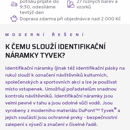
potisku přijaté do
27 různých barev a
9:30, odesíláme
vzorků
tentýž den
Doprava zdarma při objednávce nad 2 000 Kč
MODERNÍ ŘEŠENÍ
K ČEMU SLOUŽÍ IDENTIFIKAČNÍ
NÁRAMKY TYVEK?
Identifikační náramky (jinak též identifikační pásky na
ruku) slouží k označení návštěvníků kulturních,
společenských a sportovních akcí a lze je používat
místo vstupenek. Umožňují pořadatelům snadnou
kontrolu návštěvníků. Identifikační náramky jsou
velmi pevné v tahu a jsou odolné vůči vodě. Jsou
®
vyrobeny z moderního materiálu DuPont™ Tyvek
a
jejich součástí jsou ochranné prvky - bezpečnostní
zalepení s výsečí a značení v číselné řadě.