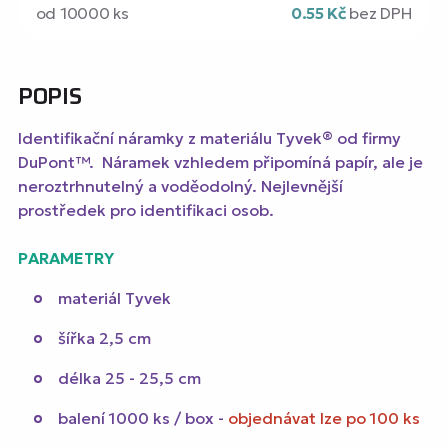
od 10000 ks
0.55 Kč
bez DPH
POPIS
Identifikační náramky z materiálu Tyvek® od firmy
DuPont™. Náramek vzhledem připomíná papír, ale je
neroztrhnutelný a voděodolný. Nejlevnější
prostředek pro identifikaci osob.
PARAMETRY
materiál Tyvek
šířka 2,5 cm
délka 25 - 25,5 cm
balení 1000 ks / box -
objednávat lze po 100 ks