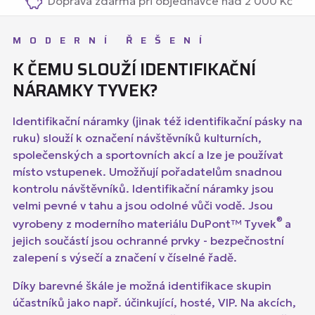
Doprava zdarma při objednávce nad 2 000 Kč
MODERNÍ ŘEŠENÍ
K ČEMU SLOUŽÍ IDENTIFIKAČNÍ
NÁRAMKY TYVEK?
Identifikační náramky (jinak též identifikační pásky na
ruku) slouží k označení návštěvníků kulturních,
společenských a sportovních akcí a lze je používat
místo vstupenek. Umožňují pořadatelům snadnou
kontrolu návštěvníků. Identifikační náramky jsou
velmi pevné v tahu a jsou odolné vůči vodě. Jsou
®
vyrobeny z moderního materiálu DuPont™ Tyvek
a
jejich součástí jsou ochranné prvky - bezpečnostní
zalepení s výsečí a značení v číselné řadě.
Díky barevné škále je možná identifikace skupin
účastníků jako např. účinkující, hosté, VIP. Na akcích,